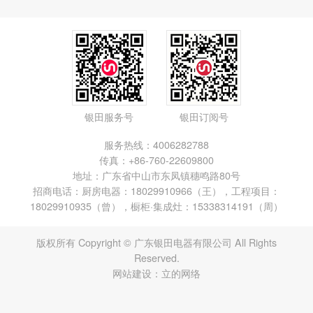
银田服务号
银田订阅号
服务热线：4006282788
传真：+86-760-22609800
地址：广东省中山市东凤镇穗鸣路80号
招商电话：厨房电器：18029910966（王），工程项目：
18029910935（曾），橱柜·集成灶：15338314191（周）
版权所有 Copyright © 广东银田电器有限公司 All Rights
Reserved.
网站建设：
立的网络